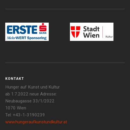
KONTAKT
Hunger auf Kunst und Kultur
ab 1.7.2022 neue Adresse:
Neubaugasse 33/1/2022
1070 Wien
Tel: +43-1-3190239
www.hungeraufkunstundkultur.at