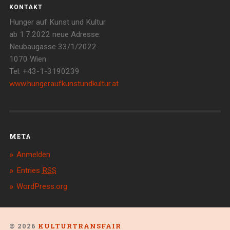
KONTAKT
Hunger auf Kunst und Kultur
ab 1.7.2022 neue Adresse:
Neubaugasse 33/1/2022
1070 Wien
Tel: +43-1-3190239
www.hungeraufkunstundkultur.at
META
Anmelden
Entries
RSS
WordPress.org
© 2026
KULTURTRANSFAIR