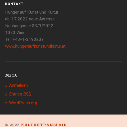
KONTAKT
Hunger auf Kunst und Kultur
ab 1.7.2022 neue Adresse:
Neubaugasse 33/1/2022
1070 Wien
Tel: +43-1-3190239
www.hungeraufkunstundkultur.at
META
Anmelden
Entries
RSS
WordPress.org
© 2026
KULTURTRANSFAIR