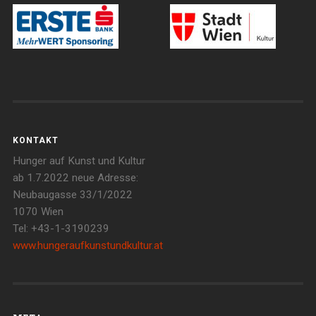
KONTAKT
Hunger auf Kunst und Kultur
ab 1.7.2022 neue Adresse:
Neubaugasse 33/1/2022
1070 Wien
Tel: +43-1-3190239
www.hungeraufkunstundkultur.at