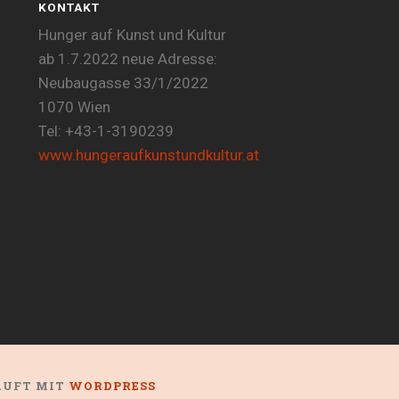
KONTAKT
Hunger auf Kunst und Kultur
ab 1.7.2022 neue Adresse:
Neubaugasse 33/1/2022
1070 Wien
Tel: +43-1-3190239
www.hungeraufkunstundkultur.at
LÄUFT MIT
WORDPRESS