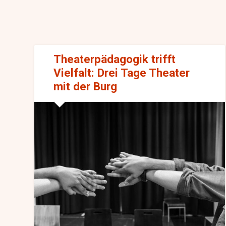
Theaterpädagogik trifft
Vielfalt: Drei Tage Theater
mit der Burg